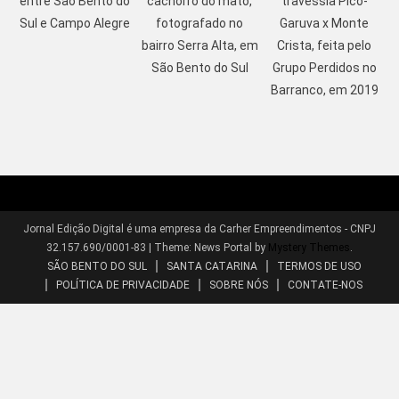
entre São Bento do
cachorro do mato,
travessia Pico-
Sul e Campo Alegre
fotografado no
Garuva x Monte
bairro Serra Alta, em
Crista, feita pelo
São Bento do Sul
Grupo Perdidos no
Barranco, em 2019
Jornal Edição Digital é uma empresa da Carher Empreendimentos - CNPJ
32.157.690/0001-83
|
Theme: News Portal by
Mystery Themes
.
SÃO BENTO DO SUL
SANTA CATARINA
TERMOS DE USO
POLÍTICA DE PRIVACIDADE
SOBRE NÓS
CONTATE-NOS