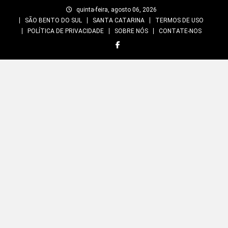
Skip
quinta-feira, agosto 06, 2026
to
SÃO BENTO DO SUL
SANTA CATARINA
TERMOS DE USO
content
POLÍTICA DE PRIVACIDADE
SOBRE NÓS
CONTATE-NOS