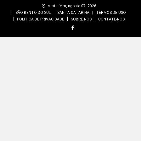
Skip
sexta-feira, agosto 07, 2026
to
SÃO BENTO DO SUL
SANTA CATARINA
TERMOS DE USO
content
POLÍTICA DE PRIVACIDADE
SOBRE NÓS
CONTATE-NOS