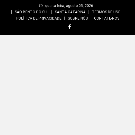
Skip
quarta-feira, agosto 05, 2026
to
SÃO BENTO DO SUL
SANTA CATARINA
TERMOS DE USO
content
POLÍTICA DE PRIVACIDADE
SOBRE NÓS
CONTATE-NOS