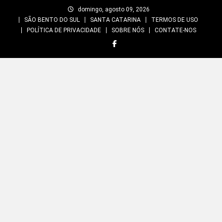
Skip
domingo, agosto 09, 2026
to
SÃO BENTO DO SUL
SANTA CATARINA
TERMOS DE USO
content
POLÍTICA DE PRIVACIDADE
SOBRE NÓS
CONTATE-NOS