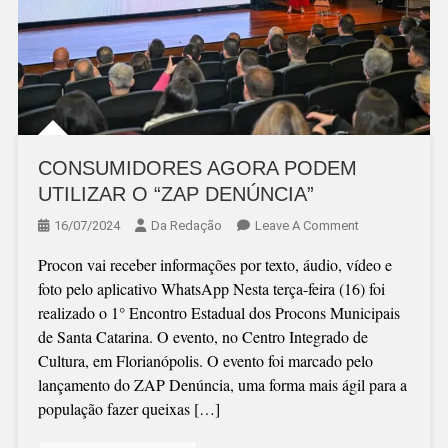
CONSUMIDORES AGORA PODEM
UTILIZAR O “ZAP DENÚNCIA”
On
16/07/2024
Da Redação
Leave A Comment
CONSUMIDOR
Procon vai receber informações por texto, áudio, vídeo e
AGORA
foto pelo aplicativo WhatsApp Nesta terça-feira (16) foi
PODEM
realizado o 1° Encontro Estadual dos Procons Municipais
UTILIZAR
de Santa Catarina. O evento, no Centro Integrado de
O
Cultura, em Florianópolis. O evento foi marcado pelo
“ZAP
lançamento do ZAP Denúncia, uma forma mais ágil para a
DENÚNCIA”
população fazer queixas […]