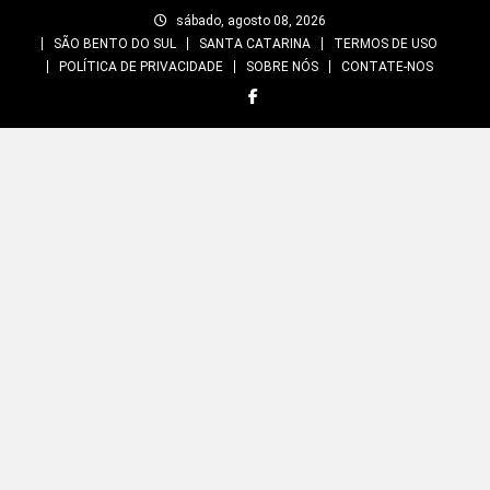
Skip
sábado, agosto 08, 2026
to
SÃO BENTO DO SUL
SANTA CATARINA
TERMOS DE USO
content
POLÍTICA DE PRIVACIDADE
SOBRE NÓS
CONTATE-NOS