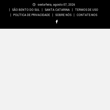
Skip
sexta-feira, agosto 07, 2026
to
SÃO BENTO DO SUL
SANTA CATARINA
TERMOS DE USO
content
POLÍTICA DE PRIVACIDADE
SOBRE NÓS
CONTATE-NOS