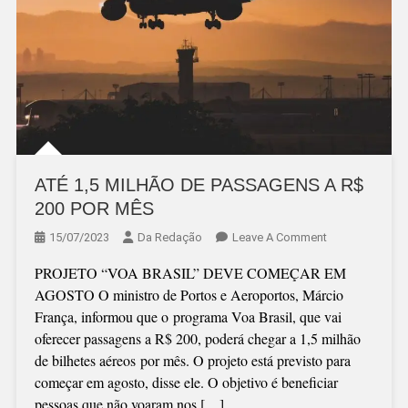
ATÉ 1,5 MILHÃO DE PASSAGENS A R$
200 POR MÊS
On
15/07/2023
Da Redação
Leave A Comment
ATÉ
PROJETO “VOA BRASIL” DEVE COMEÇAR EM
1,5
AGOSTO O ministro de Portos e Aeroportos, Márcio
MILHÃO
França, informou que o programa Voa Brasil, que vai
DE
oferecer passagens a R$ 200, poderá chegar a 1,5 milhão
PASSAGENS
de bilhetes aéreos por mês. O projeto está previsto para
A
começar em agosto, disse ele. O objetivo é beneficiar
R$
pessoas que não voaram nos […]
200