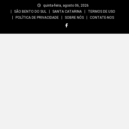
Skip
quinta-feira, agosto 06, 2026
to
SÃO BENTO DO SUL
SANTA CATARINA
TERMOS DE USO
content
POLÍTICA DE PRIVACIDADE
SOBRE NÓS
CONTATE-NOS