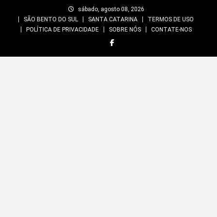
Skip
sábado, agosto 08, 2026
to
SÃO BENTO DO SUL
SANTA CATARINA
TERMOS DE USO
content
POLÍTICA DE PRIVACIDADE
SOBRE NÓS
CONTATE-NOS