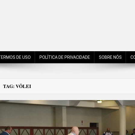
de São Bento do Sul, Santa Catarina, Brasil, Américas, Mundo!
TERMOS DE USO
POLÍTICA DE PRIVACIDADE
SOBRE NÓS
C
TAG:
VÔLEI