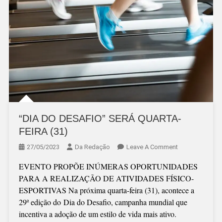
“DIA DO DESAFIO” SERÁ QUARTA-
FEIRA (31)
On
27/05/2023
Da Redação
Leave A Comment
“DIA
EVENTO PROPÕE INÚMERAS OPORTUNIDADES
DO
PARA A REALIZAÇÃO DE ATIVIDADES FÍSICO-
DESAFIO”
ESPORTIVAS Na próxima quarta-feira (31), acontece a
SERÁ
29ª edição do Dia do Desafio, campanha mundial que
QUARTA-
incentiva a adoção de um estilo de vida mais ativo.
FEIRA