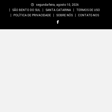
Skip
segunda-feira, agosto 10, 2026
to
SÃO BENTO DO SUL
SANTA CATARINA
TERMOS DE USO
content
POLÍTICA DE PRIVACIDADE
SOBRE NÓS
CONTATE-NOS