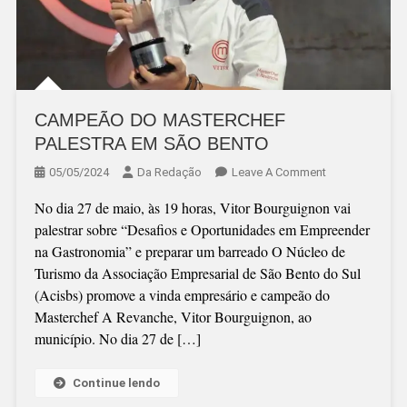
CAMPEÃO DO MASTERCHEF
PALESTRA EM SÃO BENTO
On
05/05/2024
Da Redação
Leave A Comment
CAMPEÃO
No dia 27 de maio, às 19 horas, Vitor Bourguignon vai
DO
palestrar sobre “Desafios e Oportunidades em Empreender
MASTERCHEF
na Gastronomia” e preparar um barreado O Núcleo de
PALESTRA
Turismo da Associação Empresarial de São Bento do Sul
EM
(Acisbs) promove a vinda empresário e campeão do
SÃO
Masterchef A Revanche, Vitor Bourguignon, ao
BENTO
município. No dia 27 de […]
Continue lendo