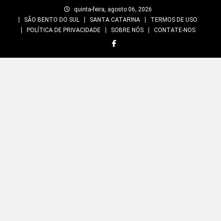
Skip
quinta-feira, agosto 06, 2026
to
SÃO BENTO DO SUL
SANTA CATARINA
TERMOS DE USO
content
POLÍTICA DE PRIVACIDADE
SOBRE NÓS
CONTATE-NOS