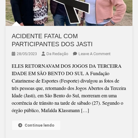
ACIDENTE FATAL COM
PARTICIPANTES DOS JASTI
On
28/05/2023
Da Redação
Leave A Comment
ACIDENTE
ELES RETORNAVAM DOS JOGOS DA TERCEIRA
FATAL
IDADE EM SÃO BENTO DO SUL A Fundação
COM
Catarinense de Esportes (Fesporte) divulgou as fotos de
PARTICIPANTE
três pessoas que, retornando dos Jogos Abertos da Terceira
DOS
Idade (Jasti), em São Bento do Sul, morreram em uma
JASTI
ocorrência de trânsito na tarde de sábado (27). Segundo o
órgão público, Mafalda Klassmann […]
Continue lendo