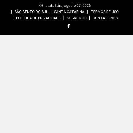
Skip
sexta-feira, agosto 07, 2026
to
SÃO BENTO DO SUL
SANTA CATARINA
TERMOS DE USO
content
POLÍTICA DE PRIVACIDADE
SOBRE NÓS
CONTATE-NOS