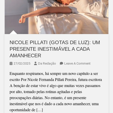
NICOLE PILLATI (GOTAS DE LUZ): UM
PRESENTE INESTIMÁVEL A CADA
AMANHECER
On
27/02/2025
Da Redação
Leave A Comment
NICOLE
Enquanto respiramos, há sempre um novo capítulo a ser
PILLATI
escrito Por Nicole Fernanda Pillati Pereira, futura escritora
(GOTAS
A benção de estar vivo é algo que muitas vezes passamos
DE
por alto, tomado pelas rotinas agitadas e pelas
LUZ):
preocupações diárias. No entanto, é um presente
UM
inestimável que nos é dado a cada novo amanhecer, uma
PRESENTE
oportunidade de […]
INESTIMÁVEL