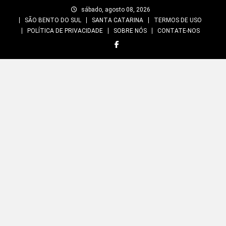
Skip
sábado, agosto 08, 2026
to
SÃO BENTO DO SUL
SANTA CATARINA
TERMOS DE USO
content
POLÍTICA DE PRIVACIDADE
SOBRE NÓS
CONTATE-NOS