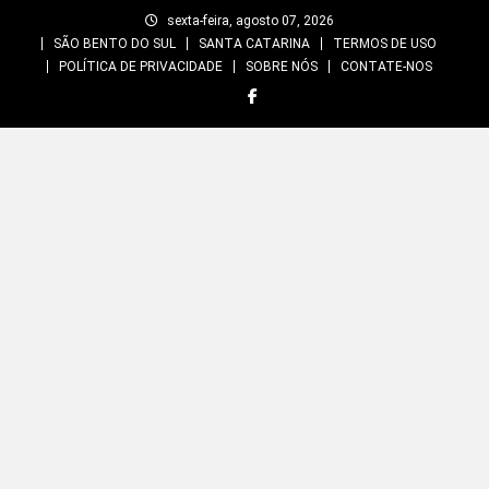
Skip
sexta-feira, agosto 07, 2026
to
SÃO BENTO DO SUL
SANTA CATARINA
TERMOS DE USO
content
POLÍTICA DE PRIVACIDADE
SOBRE NÓS
CONTATE-NOS