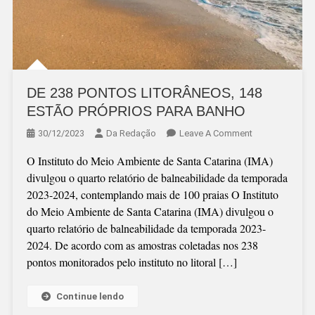
DE 238 PONTOS LITORÂNEOS, 148
ESTÃO PRÓPRIOS PARA BANHO
On
30/12/2023
Da Redação
Leave A Comment
DE
O Instituto do Meio Ambiente de Santa Catarina (IMA)
238
divulgou o quarto relatório de balneabilidade da temporada
PONTOS
2023-2024, contemplando mais de 100 praias O Instituto
LITORÂNEOS,
do Meio Ambiente de Santa Catarina (IMA) divulgou o
148
quarto relatório de balneabilidade da temporada 2023-
ESTÃO
2024. De acordo com as amostras coletadas nos 238
PRÓPRIOS
pontos monitorados pelo instituto no litoral […]
PARA
BANHO
Continue lendo