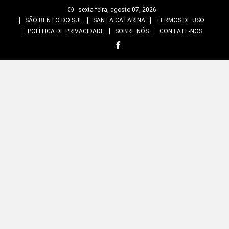
Skip
sexta-feira, agosto 07, 2026
to
SÃO BENTO DO SUL
SANTA CATARINA
TERMOS DE USO
content
POLÍTICA DE PRIVACIDADE
SOBRE NÓS
CONTATE-NOS