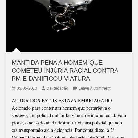
MANTIDA PENA A HOMEM QUE
COMETEU INJÚRIA RACIAL CONTRA
PM E DANIFICOU VIATURA
On
05/06/2023
Da Redação
Leave A Comment
MANTIDA
AUTOR DOS FATOS ESTAVA EMBRIAGADO
PENA
Acionado para conter um homem que perturbava o
A
sossego, um policial militar foi vítima de injúria racial. Para
HOMEM
piorar, o acusado ainda destruiu a viatura policial quando
QUE
era transportado até a delegacia. Por conta disso, a 2ª
COMETEU
Câmara Criminal do Tribunal de Justiça de Santa Catarina
INJÚRIA