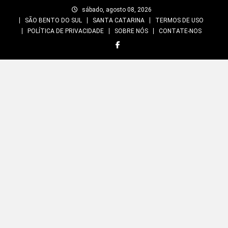
Skip
sábado, agosto 08, 2026
to
SÃO BENTO DO SUL
SANTA CATARINA
TERMOS DE USO
content
POLÍTICA DE PRIVACIDADE
SOBRE NÓS
CONTATE-NOS