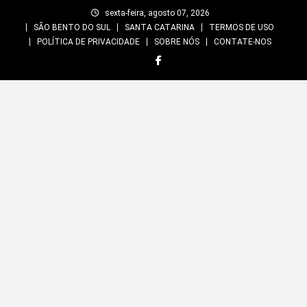
Skip
sexta-feira, agosto 07, 2026
to
SÃO BENTO DO SUL
SANTA CATARINA
TERMOS DE USO
content
POLÍTICA DE PRIVACIDADE
SOBRE NÓS
CONTATE-NOS