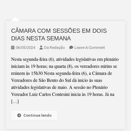
CÂMARA COM SESSÕES EM DOIS
DIAS NESTA SEMANA
On
06/05/2024
Da Redação
Leave A Comment
CÂMARA
Nesta segunda-feira (6), atividades legislativas em plenário
COM
iniciam às 19 horas; na quarta (8), os vereadores mirins se
SESSÕES
reúnem às 15h30 Nesta segunda-feira (6), a Câmara de
EM
Vereadores de São Bento do Sul dá início às suas
DOIS
atividades legislativas de maio. A sessão no Plenário
DIAS
Vereador Luiz Carlos Contesini inicia às 19 horas. Já na
NESTA
[…]
SEMANA
Continue lendo