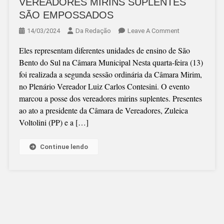
VEREADORES MIRINS SUPLENTES
SÃO EMPOSSADOS
On
14/03/2024
Da Redação
Leave A Comment
VEREADORES
Eles representam diferentes unidades de ensino de São
MIRINS
Bento do Sul na Câmara Municipal Nesta quarta-feira (13)
SUPLENTES
foi realizada a segunda sessão ordinária da Câmara Mirim,
SÃO
no Plenário Vereador Luiz Carlos Contesini. O evento
EMPOSSADOS
marcou a posse dos vereadores mirins suplentes. Presentes
ao ato a presidente da Câmara de Vereadores, Zuleica
Voltolini (PP) e a […]
Continue lendo