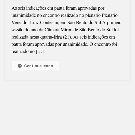
VEREADORES
As seis indicações em pauta foram aprovadas por
MIRINS
unanimidade no encontro realizado no plenário Plenário
PARTICIPAM
Vereador Luiz Contesini, em São Bento do Sul A primeira
DA
sessão do ano da Câmara Mirim de São Bento do Sul foi
PRIMEIRA
realizada nesta quarta-feira (21). As seis indicações em
SESSÃO
pauta foram aprovadas por unanimidade. O encontro foi
DO
realizado no […]
ANO
Continue lendo