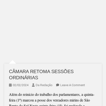
CÂMARA RETOMA SESSÕES
ORDINÁRIAS
On
02/02/2024
Da Redação
Leave A Comment
CÂMARA
Além do reinício do trabalho dos parlamentares, a quinta-
RETOMA
feira (1º) marcou a posse dos vereadores mirins de São
SESSÕES
Bento do Sul Nesta quinta-feira (1º), foi realizada a