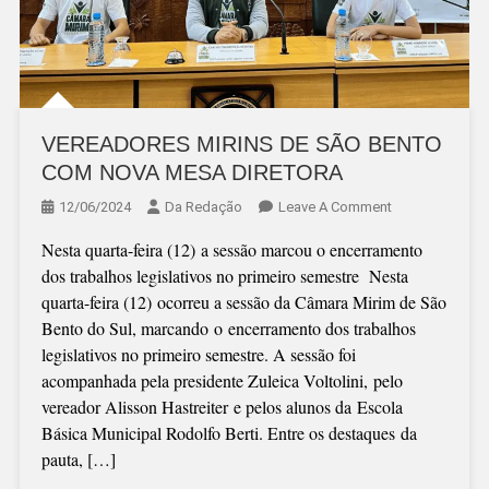
VEREADORES MIRINS DE SÃO BENTO
COM NOVA MESA DIRETORA
On
12/06/2024
Da Redação
Leave A Comment
VEREADORES
Nesta quarta-feira (12) a sessão marcou o encerramento
MIRINS
dos trabalhos legislativos no primeiro semestre Nesta
DE
quarta-feira (12) ocorreu a sessão da Câmara Mirim de São
SÃO
Bento do Sul, marcando o encerramento dos trabalhos
BENTO
legislativos no primeiro semestre. A sessão foi
COM
acompanhada pela presidente Zuleica Voltolini, pelo
NOVA
vereador Alisson Hastreiter e pelos alunos da Escola
MESA
Básica Municipal Rodolfo Berti. Entre os destaques da
DIRETORA
pauta, […]