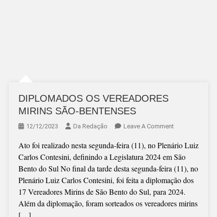
DIPLOMADOS OS VEREADORES
MIRINS SÃO-BENTENSES
On
12/12/2023
Da Redação
Leave A Comment
DIPLOMADOS
Ato foi realizado nesta segunda-feira (11), no Plenário Luiz
OS
Carlos Contesini, definindo a Legislatura 2024 em São
VEREADORES
Bento do Sul No final da tarde desta segunda-feira (11), no
MIRINS
Plenário Luiz Carlos Contesini, foi feita a diplomação dos
SÃO-
17 Vereadores Mirins de São Bento do Sul, para 2024.
BENTENSES
Além da diplomação, foram sorteados os vereadores mirins
[…]