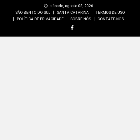
Skip
sábado, agosto 08, 2026
to
SÃO BENTO DO SUL
SANTA CATARINA
TERMOS DE USO
content
POLÍTICA DE PRIVACIDADE
SOBRE NÓS
CONTATE-NOS