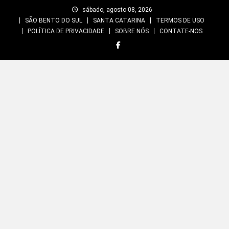
Skip
sábado, agosto 08, 2026
to
SÃO BENTO DO SUL
SANTA CATARINA
TERMOS DE USO
content
POLÍTICA DE PRIVACIDADE
SOBRE NÓS
CONTATE-NOS