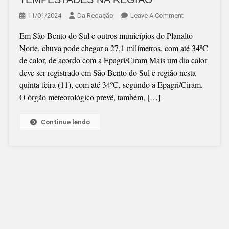
On
11/01/2024
Da Redação
Leave A Comment
DEFESA
Em São Bento do Sul e outros municípios do Planalto
CIVIL
Norte, chuva pode chegar a 27,1 milímetros, com até 34ºC
VOLTA
de calor, de acordo com a Epagri/Ciram Mais um dia calor
A
deve ser registrado em São Bento do Sul e região nesta
ALERTAR
quinta-feira (11), com até 34ºC, segundo a Epagri/Ciram.
PARA
O órgão meteorológico prevê, também, […]
TEMPESTADE
NA
REGIÃO
Continue lendo