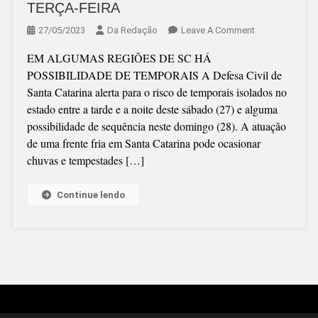
TERÇA-FEIRA
On
27/05/2023
Da Redação
Leave A Comment
CHUVA
EM ALGUMAS REGIÕES DE SC HÁ
DEVE
POSSIBILIDADE DE TEMPORAIS A Defesa Civil de
SE
Santa Catarina alerta para o risco de temporais isolados no
ESTENDER
estado entre a tarde e a noite deste sábado (27) e alguma
ATÉ
possibilidade de sequência neste domingo (28). A atuação
TERÇA-
de uma frente fria em Santa Catarina pode ocasionar
FEIRA
chuvas e tempestades […]
Continue lendo