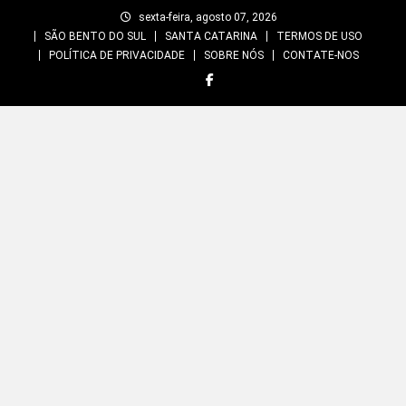
Skip
sexta-feira, agosto 07, 2026
to
SÃO BENTO DO SUL
SANTA CATARINA
TERMOS DE USO
content
POLÍTICA DE PRIVACIDADE
SOBRE NÓS
CONTATE-NOS