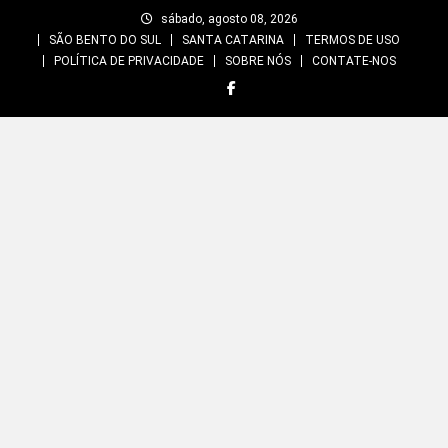
Skip
sábado, agosto 08, 2026
to
SÃO BENTO DO SUL
SANTA CATARINA
TERMOS DE USO
content
POLÍTICA DE PRIVACIDADE
SOBRE NÓS
CONTATE-NOS