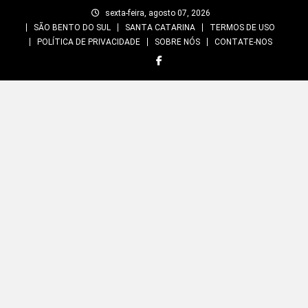
Skip
sexta-feira, agosto 07, 2026
to
SÃO BENTO DO SUL
SANTA CATARINA
TERMOS DE USO
content
POLÍTICA DE PRIVACIDADE
SOBRE NÓS
CONTATE-NOS