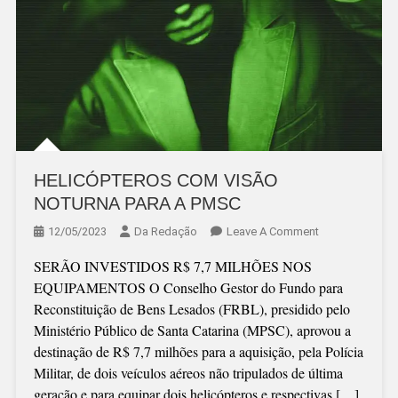
HELICÓPTEROS COM VISÃO
NOTURNA PARA A PMSC
On
12/05/2023
Da Redação
Leave A Comment
HELICÓPTERO
SERÃO INVESTIDOS R$ 7,7 MILHÕES NOS
COM
EQUIPAMENTOS O Conselho Gestor do Fundo para
VISÃO
Reconstituição de Bens Lesados (FRBL), presidido pelo
NOTURNA
Ministério Público de Santa Catarina (MPSC), aprovou a
PARA
destinação de R$ 7,7 milhões para a aquisição, pela Polícia
A
Militar, de dois veículos aéreos não tripulados de última
PMSC
geração e para equipar dois helicópteros e respectivas […]