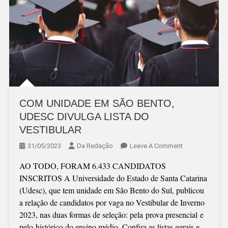
COM UNIDADE EM SÃO BENTO,
UDESC DIVULGA LISTA DO
VESTIBULAR
On
31/05/2023
Da Redação
Leave A Comment
COM
AO TODO, FORAM 6.433 CANDIDATOS
UNIDADE
INSCRITOS A Universidade do Estado de Santa Catarina
EM
(Udesc), que tem unidade em São Bento do Sul, publicou
SÃO
a relação de candidatos por vaga no Vestibular de Inverno
BENTO,
2023, nas duas formas de seleção: pela prova presencial e
UDESC
pelo histórico do ensino médio. Confira as listas gerais e
DIVULGA