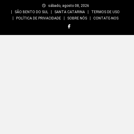
Skip
sábado, agosto 08, 2026
to
SÃO BENTO DO SUL
SANTA CATARINA
TERMOS DE USO
content
POLÍTICA DE PRIVACIDADE
SOBRE NÓS
CONTATE-NOS