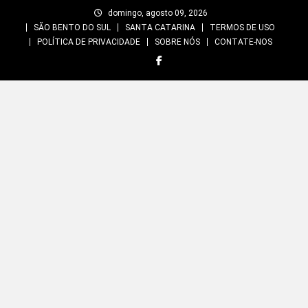
Skip
domingo, agosto 09, 2026
to
SÃO BENTO DO SUL
SANTA CATARINA
TERMOS DE USO
content
POLÍTICA DE PRIVACIDADE
SOBRE NÓS
CONTATE-NOS