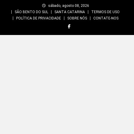
Skip
sábado, agosto 08, 2026
to
SÃO BENTO DO SUL
SANTA CATARINA
TERMOS DE USO
content
POLÍTICA DE PRIVACIDADE
SOBRE NÓS
CONTATE-NOS