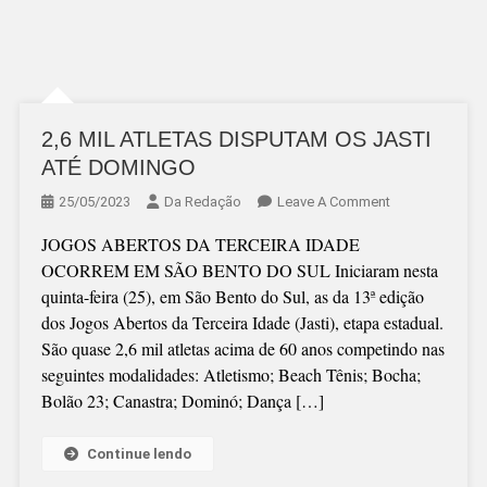
2,6 MIL ATLETAS DISPUTAM OS JASTI
ATÉ DOMINGO
On
25/05/2023
Da Redação
Leave A Comment
2,6
JOGOS ABERTOS DA TERCEIRA IDADE
MIL
OCORREM EM SÃO BENTO DO SUL Iniciaram nesta
ATLETAS
quinta-feira (25), em São Bento do Sul, as da 13ª edição
DISPUTAM
dos Jogos Abertos da Terceira Idade (Jasti), etapa estadual.
OS
São quase 2,6 mil atletas acima de 60 anos competindo nas
JASTI
seguintes modalidades: Atletismo; Beach Tênis; Bocha;
ATÉ
Bolão 23; Canastra; Dominó; Dança […]
DOMINGO
Continue lendo