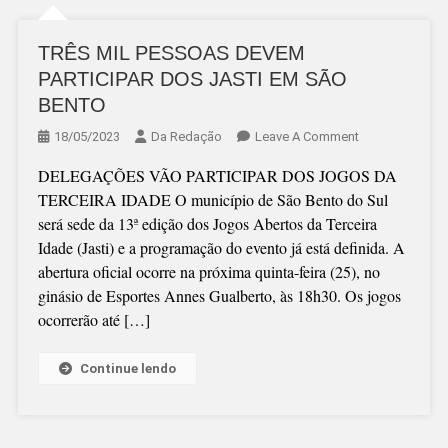
TRÊS MIL PESSOAS DEVEM
PARTICIPAR DOS JASTI EM SÃO
BENTO
On
18/05/2023
Da Redação
Leave A Comment
TRÊS
DELEGAÇÕES VÃO PARTICIPAR DOS JOGOS DA
MIL
TERCEIRA IDADE O município de São Bento do Sul
PESSOAS
será sede da 13ª edição dos Jogos Abertos da Terceira
DEVEM
Idade (Jasti) e a programação do evento já está definida. A
PARTICIPAR
abertura oficial ocorre na próxima quinta-feira (25), no
DOS
ginásio de Esportes Annes Gualberto, às 18h30. Os jogos
JASTI
ocorrerão até […]
EM
SÃO
BENTO
Continue lendo