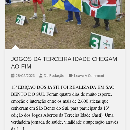
JOGOS DA TERCEIRA IDADE CHEGAM
AO FIM
On
28/05/2023
Da Redação
Leave A Comment
JOGOS
13ª EDIÇÃO DOS JASTI FOI REALIZADA EM SÃO
DA
BENTO DO SUL Foram quatro dias de muito esporte,
TERCEIRA
emoção e interação entre os mais de 2.600 atletas que
IDADE
estiveram em São Bento do Sul, para participar da 13ª
CHEGAM
edição dos Jogos Abertos da Terceira Idade (Jasti). Uma
AO
verdadeira jornada de saúde, vitalidade e superação através
FIM
da […]