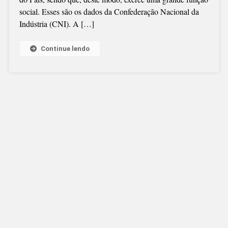
MAQUIAVEL,
social. Esses são os dados da Confederação Nacional da
AS
Indústria (CNI). A […]
INDÚSTRIAS
E
OS
Continue lendo
IMPOSTOS