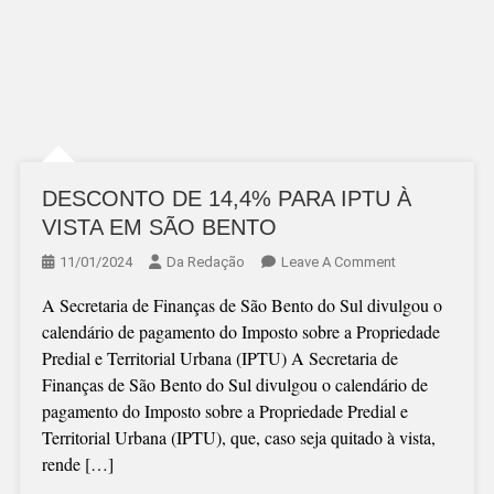
DESCONTO DE 14,4% PARA IPTU À
VISTA EM SÃO BENTO
On
11/01/2024
Da Redação
Leave A Comment
DESCONTO
A Secretaria de Finanças de São Bento do Sul divulgou o
DE
calendário de pagamento do Imposto sobre a Propriedade
14,4%
Predial e Territorial Urbana (IPTU) A Secretaria de
PARA
Finanças de São Bento do Sul divulgou o calendário de
IPTU
pagamento do Imposto sobre a Propriedade Predial e
À
Territorial Urbana (IPTU), que, caso seja quitado à vista,
VISTA
rende […]
EM
SÃO