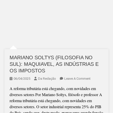
MARIANO SOLTYS (FILOSOFIA NO
SUL): MAQUIAVEL, AS INDÚSTRIAS E
OS IMPOSTOS
On
06/04/2025
Da Redação
Leave A Comment
MARIANO
A reforma tributária está chegando, com novidades em
SOLTYS
diversos setores Por Mariano Soltys, filósofo e professor A
(FILOSOFIA
reforma tributária está chegando, com novidades em
NO
diversos setores. O setor industrial representa 25% do PIB
SUL):
do País, sendo que, deste modo, exerce uma grande função