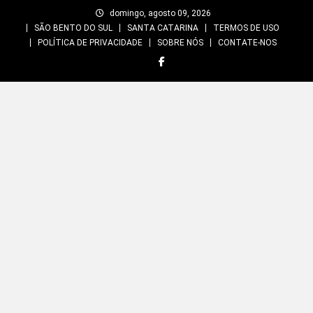
Skip
domingo, agosto 09, 2026
to
SÃO BENTO DO SUL
SANTA CATARINA
TERMOS DE USO
content
POLÍTICA DE PRIVACIDADE
SOBRE NÓS
CONTATE-NOS