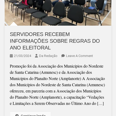
SERVIDORES RECEBEM
INFORMAÇÕES SOBRE REGRAS DO
ANO ELEITORAL
On
21/03/2024
Da Redação
Leave A Comment
SERVIDORES
Promoção foi da Associação dos Municípios do Nordeste
RECEBEM
de Santa Catarina (Amunesc) e da Associação dos
INFORMAÇÕES
Municípios do Planalto Norte (Amplanorte) A Associação
SOBRE
dos Municípios do Nordeste de Santa Catarina (Amunesc)
REGRAS
ofereceu, em parceria com a Associação dos Municípios
DO
do Planalto Norte (Amplanorte), a capacitação “Vedações
ANO
e Limitações a Serem Observadas no Último Ano do […]
ELEITORAL
Continue lendo