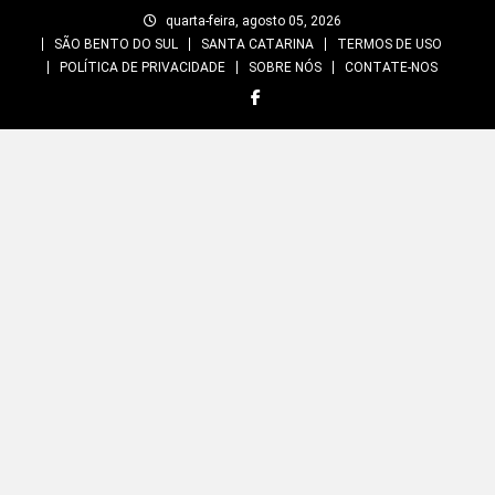
Skip
quarta-feira, agosto 05, 2026
to
SÃO BENTO DO SUL
SANTA CATARINA
TERMOS DE USO
content
POLÍTICA DE PRIVACIDADE
SOBRE NÓS
CONTATE-NOS