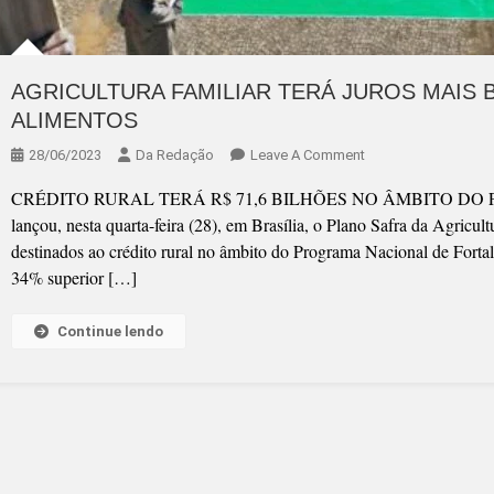
AGRICULTURA FAMILIAR TERÁ JUROS MAIS
ALIMENTOS
On
28/06/2023
Da Redação
Leave A Comment
AGRICULTURA
CRÉDITO RURAL TERÁ R$ 71,6 BILHÕES NO ÂMBITO DO PRONAF 
FAMILIAR
lançou, nesta quarta-feira (28), em Brasília, o Plano Safra da Agricu
TERÁ
destinados ao crédito rural no âmbito do Programa Nacional de Fortal
JUROS
34% superior […]
MAIS
BAIXOS
Continue lendo
PARA
PRODUÇÃO
DE
ALIMENTOS