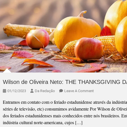
Wilson de Oliveira Neto: THE THANKSGIVING 
On
01/12/2023
Da Redação
Leave A Comment
Wilson
Entramos em contato com o feriado estadunidense através da indústria 
De
séries de televisão, etc) consumimos avidamente Por Wilson de Olive
Oliveira
dos feriados estadunidenses mais conhecidos entre nós brasileiros. E
Neto:
indústria cultural norte-americana, cujos […]
THE