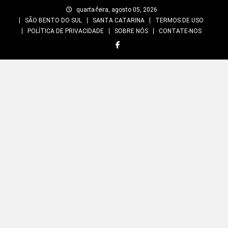
Skip
quarta-feira, agosto 05, 2026
to
SÃO BENTO DO SUL
SANTA CATARINA
TERMOS DE USO
content
POLÍTICA DE PRIVACIDADE
SOBRE NÓS
CONTATE-NOS