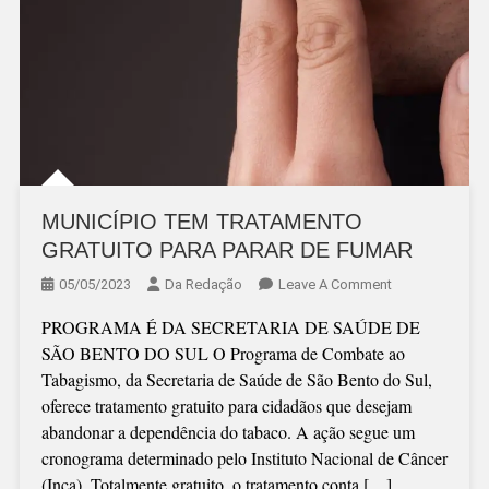
MUNICÍPIO TEM TRATAMENTO
GRATUITO PARA PARAR DE FUMAR
On
05/05/2023
Da Redação
Leave A Comment
MUNICÍPIO
PROGRAMA É DA SECRETARIA DE SAÚDE DE
TEM
SÃO BENTO DO SUL O Programa de Combate ao
TRATAMENTO
Tabagismo, da Secretaria de Saúde de São Bento do Sul,
GRATUITO
oferece tratamento gratuito para cidadãos que desejam
PARA
abandonar a dependência do tabaco. A ação segue um
PARAR
cronograma determinado pelo Instituto Nacional de Câncer
DE
(Inca). Totalmente gratuito, o tratamento conta […]
FUMAR