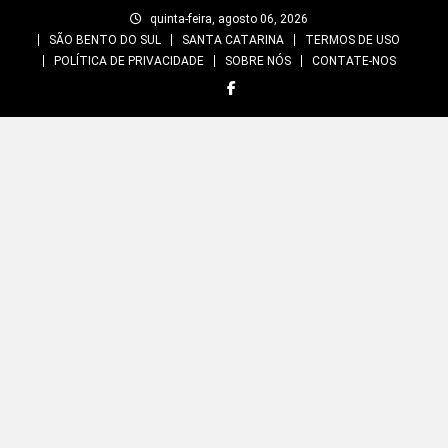
Skip
quinta-feira, agosto 06, 2026
to
SÃO BENTO DO SUL
SANTA CATARINA
TERMOS DE USO
content
POLÍTICA DE PRIVACIDADE
SOBRE NÓS
CONTATE-NOS