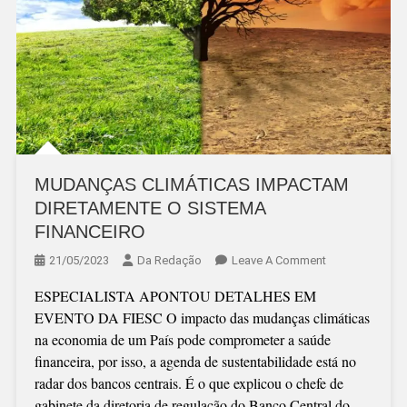
MUDANÇAS CLIMÁTICAS IMPACTAM
DIRETAMENTE O SISTEMA
FINANCEIRO
On
21/05/2023
Da Redação
Leave A Comment
MUDANÇAS
ESPECIALISTA APONTOU DETALHES EM
CLIMÁTICAS
EVENTO DA FIESC O impacto das mudanças climáticas
IMPACTAM
na economia de um País pode comprometer a saúde
DIRETAMENTE
financeira, por isso, a agenda de sustentabilidade está no
O
radar dos bancos centrais. É o que explicou o chefe de
SISTEMA
gabinete da diretoria de regulação do Banco Central do
FINANCEIRO