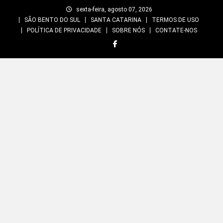
Skip
sexta-feira, agosto 07, 2026
to
SÃO BENTO DO SUL
SANTA CATARINA
TERMOS DE USO
content
POLÍTICA DE PRIVACIDADE
SOBRE NÓS
CONTATE-NOS