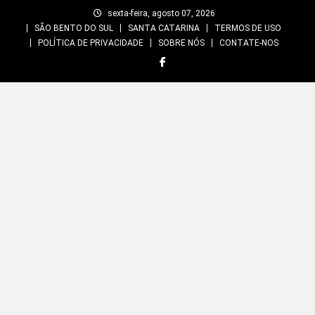
Skip
sexta-feira, agosto 07, 2026
to
SÃO BENTO DO SUL
SANTA CATARINA
TERMOS DE USO
content
POLÍTICA DE PRIVACIDADE
SOBRE NÓS
CONTATE-NOS