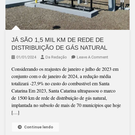
JÁ SÃO 1,5 MIL KM DE REDE DE
DISTRIBUIÇÃO DE GÁS NATURAL
On
01/01/2024
Da Redação
Leave A Comment
JÁ
Considerando os reajustes de janeiro e julho de 2023 em
SÃO
conjunto com o de janeiro de 2024, a redução média
1,5
totalizará -27,9% no custo do combustível em Santa
MIL
Catarina Em 2023, Santa Catarina ultrapassou o marco
KM
de 1500 km de rede de distribuição de gás natural,
DE
implantada no subsolo de mais de 70 municípios que hoje
REDE
[…]
DE
DISTRIBUIÇÃO
DE
Continue lendo
GÁS