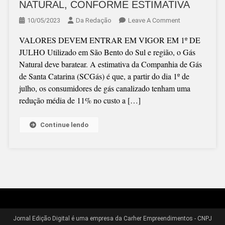
NATURAL, CONFORME ESTIMATIVA
On
10/05/2023
Da Redação
Leave A Comment
REDUÇÃO
VALORES DEVEM ENTRAR EM VIGOR EM 1º DE
MÉDIA
JULHO Utilizado em São Bento do Sul e região, o Gás
DE
Natural deve baratear. A estimativa da Companhia de Gás
11%
de Santa Catarina (SCGás) é que, a partir do dia 1º de
NO
julho, os consumidores de gás canalizado tenham uma
GÁS
redução média de 11% no custo a […]
NATURAL,
CONFORME
ESTIMATIVA
Continue lendo
Jornal Edição Digital é uma empresa da Carher Empreendimentos - CNPJ