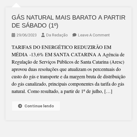
GÁS NATURAL MAIS BARATO A PARTIR
DE SÁBADO (1º)
On
29/06/2023
Da Redação
Leave A Comment
GÁS
TARIFAS DO ENERGÉTICO REDUZIRÃO EM
NATURAL
MÉDIA -13,6% EM SANTA CATARINA A Agência de
MAIS
Regulação de Serviços Públicos de Santa Catarina (Aresc)
BARATO
aprovou duas resoluções que atualizam os percentuais do
A
custo do gás e transporte e da margem bruta de distribuição
PARTIR
do gás canalizado, principais componentes da tarifa do gás
DE
natural. Como resultado, a partir de 1º de julho, […]
SÁBADO
(1º)
Continue lendo