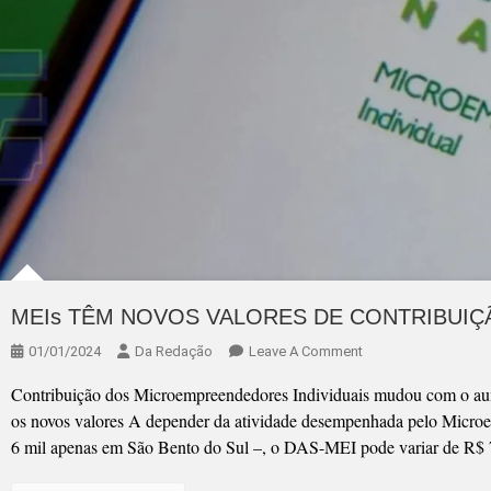
MEIs TÊM NOVOS VALORES DE CONTRIBUIÇ
On
01/01/2024
Da Redação
Leave A Comment
MEIs
Contribuição dos Microempreendedores Individuais mudou com o aum
TÊM
os novos valores A depender da atividade desempenhada pelo Microe
NOVOS
6 mil apenas em São Bento do Sul –, o DAS-MEI pode variar de R$ 
VALORES
DE