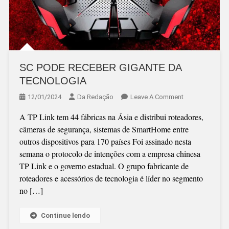
SC PODE RECEBER GIGANTE DA
TECNOLOGIA
On
12/01/2024
Da Redação
Leave A Comment
SC
A TP Link tem 44 fábricas na Ásia e distribui roteadores,
PODE
câmeras de segurança, sistemas de SmartHome entre
RECEBER
outros dispositivos para 170 países Foi assinado nesta
GIGANTE
semana o protocolo de intenções com a empresa chinesa
DA
TP Link e o governo estadual. O grupo fabricante de
TECNOLOGIA
roteadores e acessórios de tecnologia é líder no segmento
no […]
Continue lendo