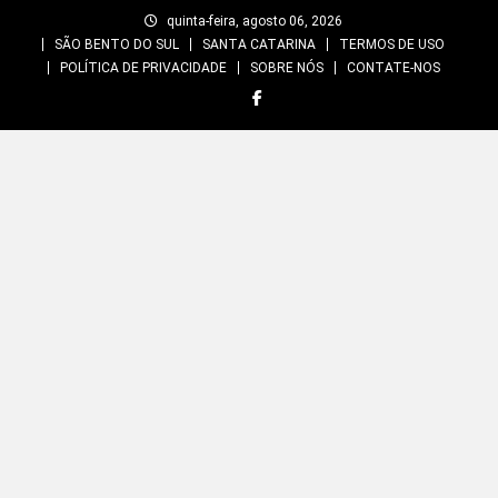
Skip
quinta-feira, agosto 06, 2026
to
SÃO BENTO DO SUL
SANTA CATARINA
TERMOS DE USO
content
POLÍTICA DE PRIVACIDADE
SOBRE NÓS
CONTATE-NOS