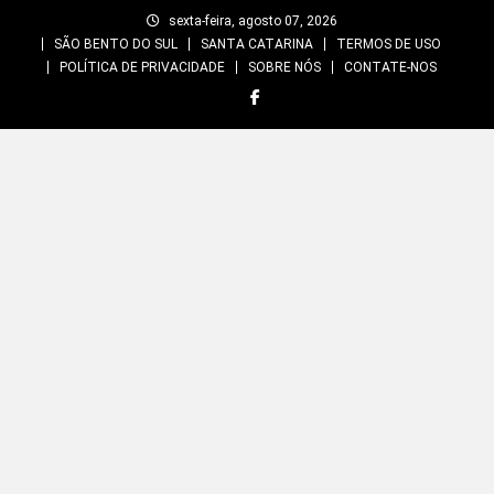
Skip
sexta-feira, agosto 07, 2026
to
SÃO BENTO DO SUL
SANTA CATARINA
TERMOS DE USO
content
POLÍTICA DE PRIVACIDADE
SOBRE NÓS
CONTATE-NOS