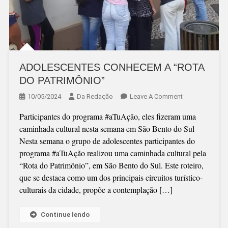
ADOLESCENTES CONHECEM A “ROTA
DO PATRIMÔNIO”
On
10/05/2024
Da Redação
Leave A Comment
ADOLESCENTE
Participantes do programa #aTuAção, eles fizeram uma
CONHECEM
caminhada cultural nesta semana em São Bento do Sul
A
Nesta semana o grupo de adolescentes participantes do
“ROTA
programa #aTuAção realizou uma caminhada cultural pela
DO
“Rota do Patrimônio”, em São Bento do Sul. Este roteiro,
PATRIMÔNIO”
que se destaca como um dos principais circuitos turístico-
culturais da cidade, propõe a contemplação […]
Continue lendo