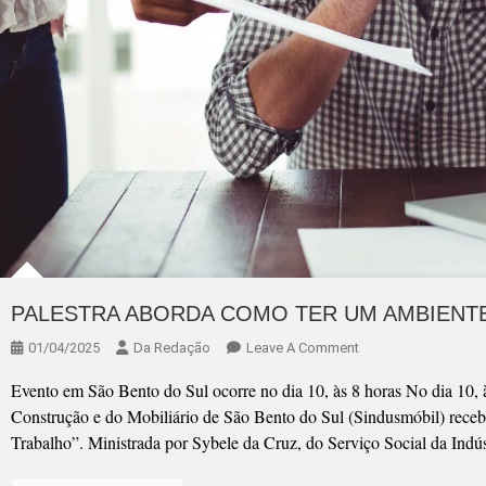
PALESTRA ABORDA COMO TER UM AMBIENTE
On
01/04/2025
Da Redação
Leave A Comment
PALESTRA
Evento em São Bento do Sul ocorre no dia 10, às 8 horas No dia 10, às
ABORDA
Construção e do Mobiliário de São Bento do Sul (Sindusmóbil) recebe 
COMO
Trabalho”. Ministrada por Sybele da Cruz, do Serviço Social da Indús
TER
UM