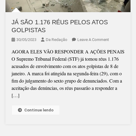
JÁ SÃO 1.176 RÉUS PELOS ATOS
GOLPISTAS
On
30/05/2023
Da Redação
Leave A Comment
JÁ
AGORA ELES VÃO RESPONDER A AÇÕES PENAIS
SÃO
O Supremo Tribunal Federal (STF) já tornou réus 1.176
1.176
acusados de envolvimento com os atos golpistas de 8 de
RÉUS
janeiro. A marca foi atingida na segunda-feira (29), com o
PELOS
fim do julgamento do sexto grupo de denunciados. Com a
ATOS
aceitação das denúncias, os réus passarão a responder a
GOLPISTAS
[…]
Continue lendo