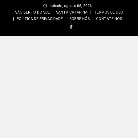
Skip
sábado, agosto 08, 2026
to
SÃO BENTO DO SUL
SANTA CATARINA
TERMOS DE USO
content
POLÍTICA DE PRIVACIDADE
SOBRE NÓS
CONTATE-NOS