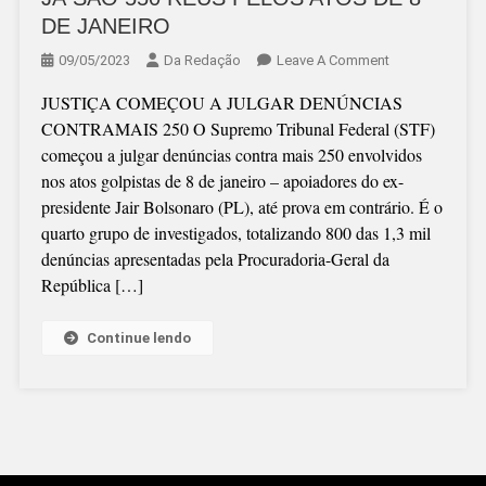
DE JANEIRO
On
09/05/2023
Da Redação
Leave A Comment
JÁ
JUSTIÇA COMEÇOU A JULGAR DENÚNCIAS
SÃO
CONTRAMAIS 250 O Supremo Tribunal Federal (STF)
550
começou a julgar denúncias contra mais 250 envolvidos
RÉUS
nos atos golpistas de 8 de janeiro – apoiadores do ex-
PELOS
presidente Jair Bolsonaro (PL), até prova em contrário. É o
ATOS
quarto grupo de investigados, totalizando 800 das 1,3 mil
DE
denúncias apresentadas pela Procuradoria-Geral da
8
República […]
DE
JANEIRO
Continue lendo