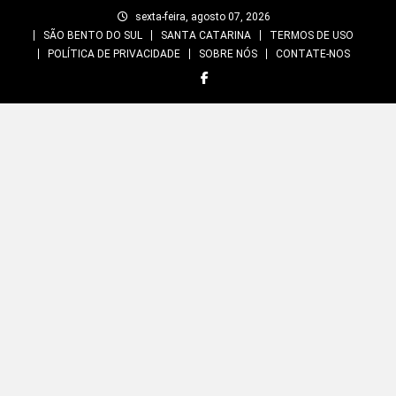
Skip
sexta-feira, agosto 07, 2026
to
SÃO BENTO DO SUL
SANTA CATARINA
TERMOS DE USO
content
POLÍTICA DE PRIVACIDADE
SOBRE NÓS
CONTATE-NOS