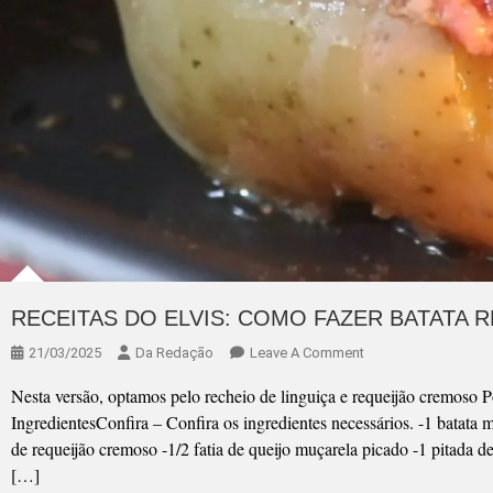
RECEITAS DO ELVIS: COMO FAZER BATATA 
On
21/03/2025
Da Redação
Leave A Comment
RECEITAS
Nesta versão, optamos pelo recheio de linguiça e requeijão cremoso P
DO
IngredientesConfira – Confira os ingredientes necessários. -1 batata 
ELVIS:
de requeijão cremoso -1/2 fatia de queijo muçarela picado -1 pitada d
COMO
[…]
FAZER