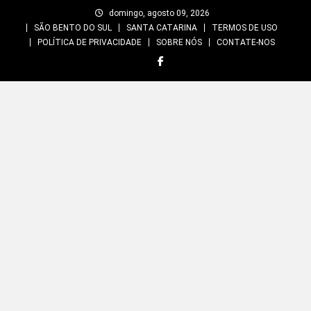
Skip
domingo, agosto 09, 2026
to
SÃO BENTO DO SUL
SANTA CATARINA
TERMOS DE USO
content
POLÍTICA DE PRIVACIDADE
SOBRE NÓS
CONTATE-NOS