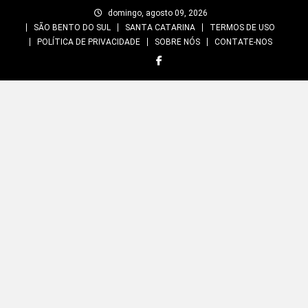
Skip
domingo, agosto 09, 2026
to
SÃO BENTO DO SUL
SANTA CATARINA
TERMOS DE USO
content
POLÍTICA DE PRIVACIDADE
SOBRE NÓS
CONTATE-NOS