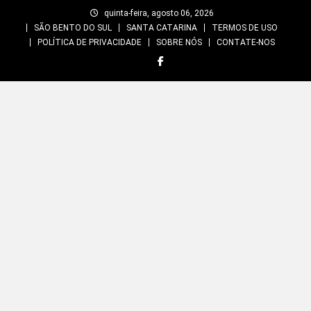
Skip
quinta-feira, agosto 06, 2026
to
SÃO BENTO DO SUL
SANTA CATARINA
TERMOS DE USO
content
POLÍTICA DE PRIVACIDADE
SOBRE NÓS
CONTATE-NOS