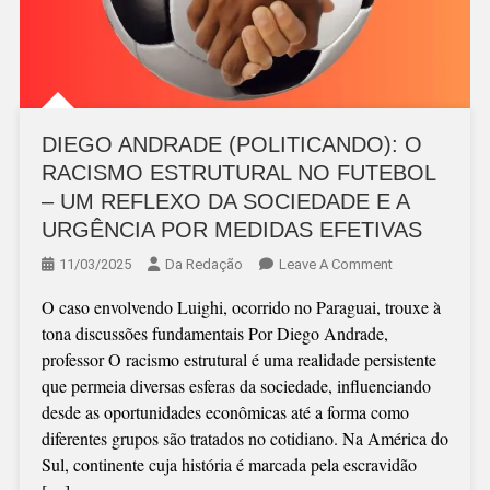
DIEGO ANDRADE (POLITICANDO): O
RACISMO ESTRUTURAL NO FUTEBOL
– UM REFLEXO DA SOCIEDADE E A
URGÊNCIA POR MEDIDAS EFETIVAS
On
11/03/2025
Da Redação
Leave A Comment
DIEGO
O caso envolvendo Luighi, ocorrido no Paraguai, trouxe à
ANDRADE
tona discussões fundamentais Por Diego Andrade,
(POLITICANDO)
professor O racismo estrutural é uma realidade persistente
O
que permeia diversas esferas da sociedade, influenciando
RACISMO
desde as oportunidades econômicas até a forma como
ESTRUTURAL
diferentes grupos são tratados no cotidiano. Na América do
NO
Sul, continente cuja história é marcada pela escravidão
FUTEBOL
–