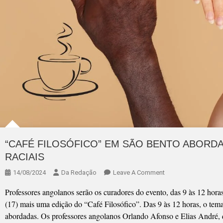
“CAFÉ FILOSÓFICO” EM SÃO BENTO ABORD
RACIAIS
On
14/08/2024
Da Redação
Leave A Comment
“CAFÉ
Professores angolanos serão os curadores do evento, das 9 às 12 hor
FILOSÓFICO”
(17) mais uma edição do “Café Filosófico”. Das 9 às 12 horas, o tem
EM
abordadas. Os professores angolanos Orlando Afonso e Elias André, 
SÃO