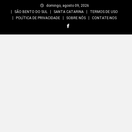
Skip
domingo, agosto 09, 2026
to
SÃO BENTO DO SUL
SANTA CATARINA
TERMOS DE USO
content
POLÍTICA DE PRIVACIDADE
SOBRE NÓS
CONTATE-NOS