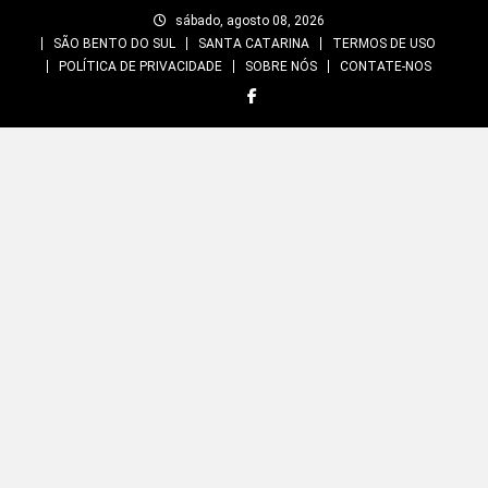
Skip
sábado, agosto 08, 2026
to
SÃO BENTO DO SUL
SANTA CATARINA
TERMOS DE USO
content
POLÍTICA DE PRIVACIDADE
SOBRE NÓS
CONTATE-NOS