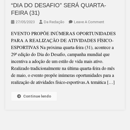
“DIA DO DESAFIO” SERÁ QUARTA-
FEIRA (31)
On
27/05/2023
Da Redação
Leave A Comment
“DIA
EVENTO PROPÕE INÚMERAS OPORTUNIDADES
DO
PARA A REALIZAÇÃO DE ATIVIDADES FÍSICO-
DESAFIO”
ESPORTIVAS Na próxima quarta-feira (31), acontece a
SERÁ
29ª edição do Dia do Desafio, campanha mundial que
QUARTA-
incentiva a adoção de um estilo de vida mais ativo.
FEIRA
Realizado tradicionalmente na última quarta-feira do mês
(31)
de maio, o evento propõe inúmeras oportunidades para a
realização de atividades físico-esportivas.A temática […]
Continue lendo