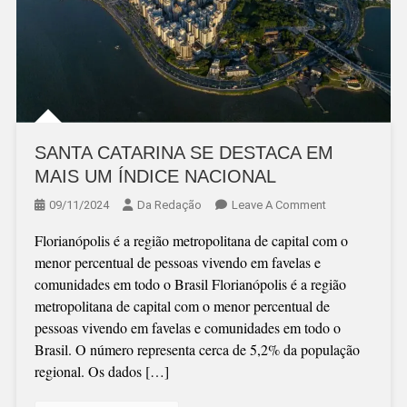
SANTA CATARINA SE DESTACA EM
MAIS UM ÍNDICE NACIONAL
On
09/11/2024
Da Redação
Leave A Comment
SANTA
Florianópolis é a região metropolitana de capital com o
CATARINA
menor percentual de pessoas vivendo em favelas e
SE
comunidades em todo o Brasil Florianópolis é a região
DESTACA
metropolitana de capital com o menor percentual de
EM
pessoas vivendo em favelas e comunidades em todo o
MAIS
Brasil. O número representa cerca de 5,2% da população
UM
regional. Os dados […]
ÍNDICE
NACIONAL