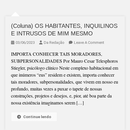
(Coluna) OS HABITANTES, INQUILINOS
E INTRUSOS DE MIM MESMO
On
03/06/2023
Da Redação
Leave A Comment
(Coluna)
IMPORTA CONHECER TAIS MORADORES,
OS
SUBPERSONALIDADES Por Mauro Cesar Telesphoros
HABITANTES,
Stiegler, psicólogo clínico Neste complexo habitacional em
INQUILINOS
que inúmeros “eus” residem e existem, importa conhecer
E
tais moradores, subpersonalidades, que vivem em nosso eu
INTRUSOS
profundo, muitas vezes a puxar o tapete de nossas
DE
construções, projetos e desejos, e, pior, até boa parte da
MIM
nossa existência imaginamos serem […]
MESMO
Continue lendo