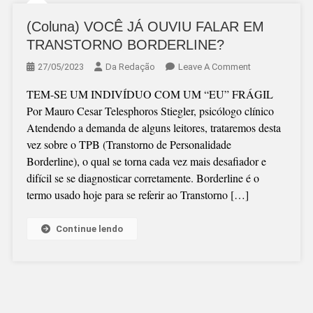
(Coluna) VOCÊ JÁ OUVIU FALAR EM
TRANSTORNO BORDERLINE?
On
27/05/2023
Da Redação
Leave A Comment
(Coluna)
TEM-SE UM INDIVÍDUO COM UM “EU” FRÁGIL
VOCÊ
Por Mauro Cesar Telesphoros Stiegler, psicólogo clínico
JÁ
Atendendo a demanda de alguns leitores, trataremos desta
OUVIU
vez sobre o TPB (Transtorno de Personalidade
FALAR
Borderline), o qual se torna cada vez mais desafiador e
EM
difícil se se diagnosticar corretamente. Borderline é o
TRANSTORNO
termo usado hoje para se referir ao Transtorno […]
BORDERLINE?
Continue lendo