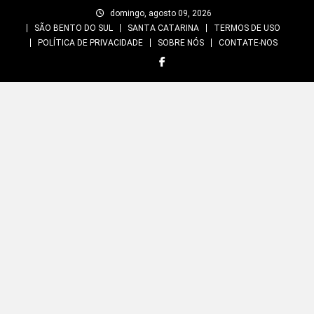
Skip
domingo, agosto 09, 2026
to
SÃO BENTO DO SUL
SANTA CATARINA
TERMOS DE USO
content
POLÍTICA DE PRIVACIDADE
SOBRE NÓS
CONTATE-NOS