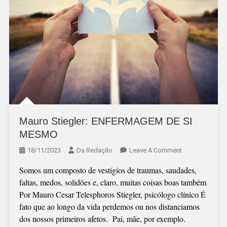
Mauro Stiegler: ENFERMAGEM DE SI
MESMO
On
18/11/2023
Da Redação
Leave A Comment
Mauro
Somos um composto de vestígios de traumas, saudades,
Stiegler:
faltas, medos, solidões e, claro, muitas coisas boas também
ENFERMAGEM
Por Mauro Cesar Telesphoros Stiegler, psicólogo clínico É
DE
fato que ao longo da vida perdemos ou nos distanciamos
SI
dos nossos primeiros afetos. Pai, mãe, por exemplo.
MESMO