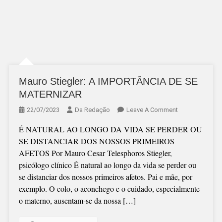
Mauro Stiegler: A IMPORTÂNCIA DE SE
MATERNIZAR
On
22/07/2023
Da Redação
Leave A Comment
Mauro
É NATURAL AO LONGO DA VIDA SE PERDER OU
Stiegler:
SE DISTANCIAR DOS NOSSOS PRIMEIROS
A
AFETOS Por Mauro Cesar Telesphoros Stiegler,
IMPORTÂNCIA
psicólogo clínico É natural ao longo da vida se perder ou
DE
se distanciar dos nossos primeiros afetos. Pai e mãe, por
SE
exemplo. O colo, o aconchego e o cuidado, especialmente
MATERNIZAR
o materno, ausentam-se da nossa […]