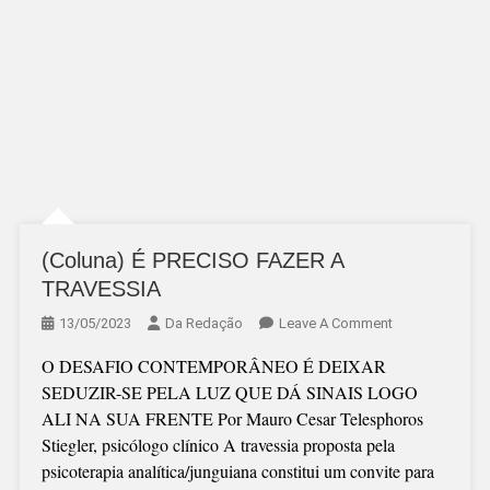
(Coluna) É PRECISO FAZER A
TRAVESSIA
On
13/05/2023
Da Redação
Leave A Comment
(Coluna)
O DESAFIO CONTEMPORÂNEO É DEIXAR
É
SEDUZIR-SE PELA LUZ QUE DÁ SINAIS LOGO
PRECISO
ALI NA SUA FRENTE Por Mauro Cesar Telesphoros
FAZER
Stiegler, psicólogo clínico A travessia proposta pela
A
psicoterapia analítica/junguiana constitui um convite para
TRAVESSIA