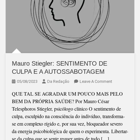
Mauro Stiegler: SENTIMENTO DE
CULPA E A AUTOSSABOTAGEM
On
05/08/2023
Da Redação
Leave A Comment
Mauro
QUE TAL SE AGRADAR UM POUCO MAIS PELO
Stiegler:
BEM DA PRÓPRIA SAÚDE? Por Mauro César
SENTIMENTO
Telesphoros Stiegler, psicólogo clínico O sentimento de
DE
culpa, esculpido na consciência do indivíduo, transforma-
CULPA
se em complexo rígido e, por sua vez, bloqueador severo
E
da energia psicobiológica de quem o experimenta. Libertar-
A
se da culpa que se sente requer antes de tudo […]
AUTOSSABOT