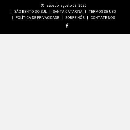
Skip
sábado, agosto 08, 2026
to
SÃO BENTO DO SUL
SANTA CATARINA
TERMOS DE USO
content
POLÍTICA DE PRIVACIDADE
SOBRE NÓS
CONTATE-NOS