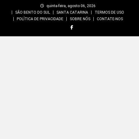
Skip
quinta-feira, agosto 06, 2026
to
SÃO BENTO DO SUL
SANTA CATARINA
TERMOS DE USO
content
POLÍTICA DE PRIVACIDADE
SOBRE NÓS
CONTATE-NOS