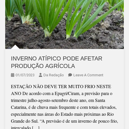
INVERNO ATÍPICO PODE AFETAR
PRODUÇÃO AGRÍCOLA
On
01/07/2023
Da Redação
Leave A Comment
INVERNO
ESTAÇÃO NÃO DEVE TER MUITO FRIO NESTE
ATÍPICO
ANO De acordo com a Epagri/Ciram, a previsão para o
PODE
trimestre julho-agosto-setembro deste ano, em Santa
AFETAR
Catarina, é de chuva mais frequente e com totais elevados,
PRODUÇÃO
especialmente nas áreas do Estado mais próximas ao Rio
AGRÍCOLA
Grande do Sul. “A previsão é de um inverno de pouco frio,
intercalado […]