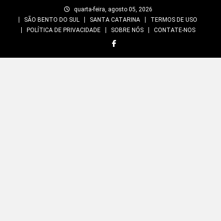
Skip
quarta-feira, agosto 05, 2026
to
SÃO BENTO DO SUL
SANTA CATARINA
TERMOS DE USO
content
POLÍTICA DE PRIVACIDADE
SOBRE NÓS
CONTATE-NOS